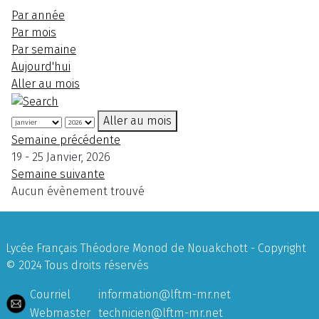
Par année
Par mois
Par semaine
Aujourd'hui
Aller au mois
Aller au mois
Semaine précédente
19 - 25 Janvier, 2026
Semaine suivante
Aucun évènement trouvé
Lycée Français Théodore Monod de Nouakchott - Copyright
© 2024 Tous droits réservés
Courriel
information@lftm-mr.net
Webmaster
technicien@lftm-mr.net