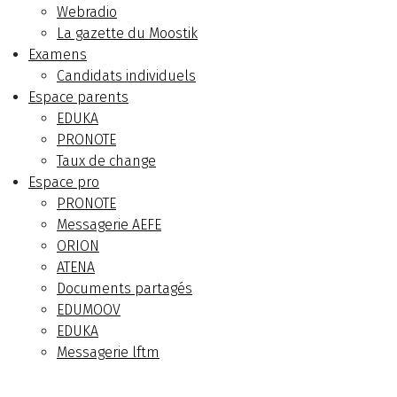
Webradio
La gazette du Moostik
Examens
Candidats individuels
Espace parents
EDUKA
PRONOTE
Taux de change
Espace pro
PRONOTE
Messagerie AEFE
ORION
ATENA
Documents partagés
EDUMOOV
EDUKA
Messagerie lftm