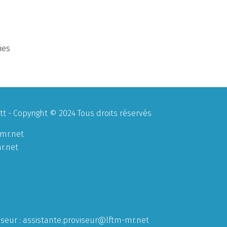
ies
 - Copyright © 2024 Tous droits réservés
mr.net
r.net
iseur :
assistante.proviseur@lftm-mr.net