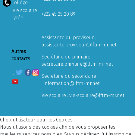
Collège
Vie scolaire
+222 45 25 20 89
Lycée
Assistante du proviseur :
assistante.proviseur@lftm-mr.net
Autres
Secrétaire du primaire :
contacts
secretaire.primaire@lftm-mr.net
Secrétaire du secondaire
:
information@lftm-mr.net
Vie scolaire :
vie-scolaire@lftm-mr.net
Choix utilisateur pour les Cookies
Nous utilisons des cookies afin de vous proposer les
meilleurs services possibles. Si vous déclinez l'utilisation de