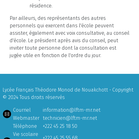
résidence.
Par ailleurs, des représentants des autres
personnels qui exercent dans l'école peuvent
assister, également avec voix consultative, au conseil
d'école. Le président après avis du conseil, peut
inviter toute personne dont la consultation est
jugée utile en fonction de l'ordre du jour.
Lycée Français Théodore Monod de Nouakchott - Copyright
© 2024 Tous droits réservés
Courriel
information@lftm-mr.net
Webmaster
technicien@lftm-mr.net
Téléphone
+222 45 25 18 50
Vie scolaire
+222 45 25 55 68