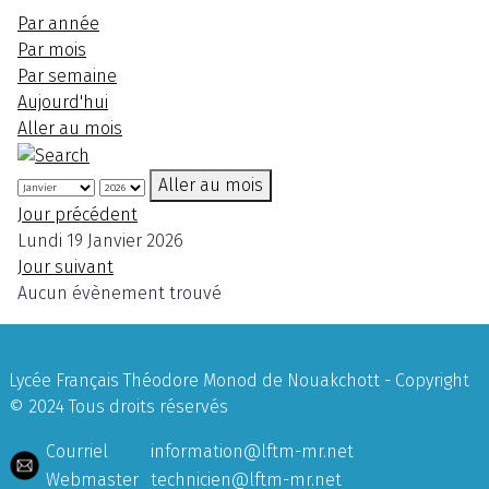
Par année
Par mois
Par semaine
Aujourd'hui
Aller au mois
Aller au mois
Jour précédent
Lundi 19 Janvier 2026
Jour suivant
Aucun évènement trouvé
Lycée Français Théodore Monod de Nouakchott - Copyright
© 2024 Tous droits réservés
Courriel
information@lftm-mr.net
Webmaster
technicien@lftm-mr.net