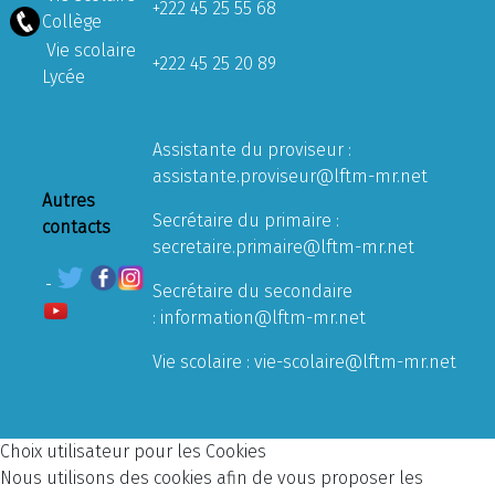
+222 45 25 55 68
Collège
Vie scolaire
+222 45 25 20 89
Lycée
Assistante du proviseur :
assistante.proviseur@lftm-mr.net
Autres
Secrétaire du primaire :
contacts
secretaire.primaire@lftm-mr.net
Secrétaire du secondaire
:
information@lftm-mr.net
Vie scolaire :
vie-scolaire@lftm-mr.net
Choix utilisateur pour les Cookies
Nous utilisons des cookies afin de vous proposer les