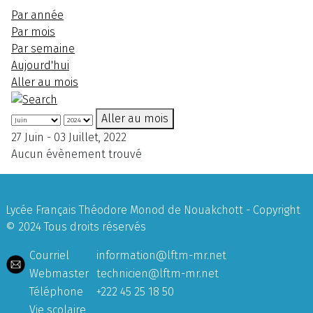
Par année
Par mois
Par semaine
Aujourd'hui
Aller au mois
Aller au mois
27 Juin - 03 Juillet, 2022
Aucun évènement trouvé
Lycée Français Théodore Monod de Nouakchott - Copyright
© 2024 Tous droits réservés
Courriel
information@lftm-mr.net
Webmaster
technicien@lftm-mr.net
Téléphone
+222 45 25 18 50
Vie scolaire