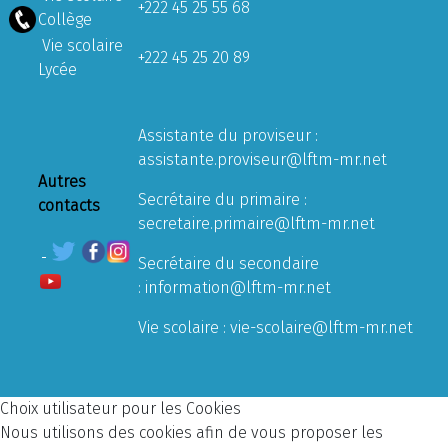
+222 45 25 55 68
Collège
Vie scolaire
+222 45 25 20 89
Lycée
Assistante du proviseur :
assistante.proviseur@lftm-mr.net
Autres
Secrétaire du primaire :
contacts
secretaire.primaire@lftm-mr.net
Secrétaire du secondaire
:
information@lftm-mr.net
Vie scolaire :
vie-scolaire@lftm-mr.net
Choix utilisateur pour les Cookies
Nous utilisons des cookies afin de vous proposer les