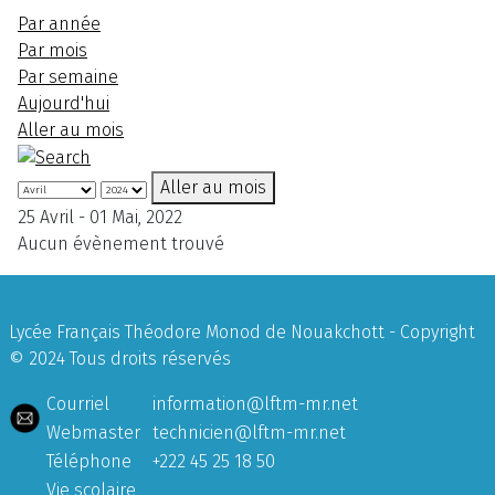
Par année
Par mois
Par semaine
Aujourd'hui
Aller au mois
Aller au mois
25 Avril - 01 Mai, 2022
Aucun évènement trouvé
Lycée Français Théodore Monod de Nouakchott - Copyright
© 2024 Tous droits réservés
Courriel
information@lftm-mr.net
Webmaster
technicien@lftm-mr.net
Téléphone
+222 45 25 18 50
Vie scolaire