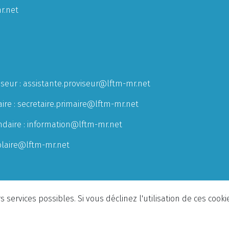
r.net
iseur :
assistante.proviseur@lftm-mr.net
ire :
secretaire.primaire@lftm-mr.net
ndaire :
information@lftm-mr.net
olaire@lftm-mr.net
 services possibles. Si vous déclinez l'utilisation de ces cook