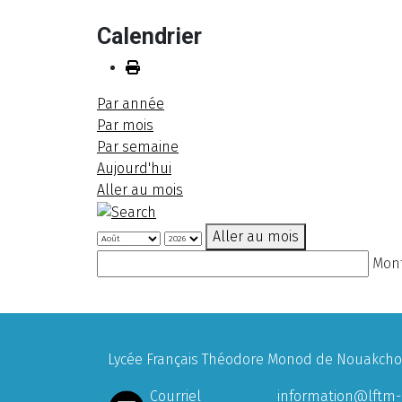
Calendrier
Par année
Par mois
Par semaine
Aujourd'hui
Aller au mois
Aller au mois
Mont
Lycée Français Théodore Monod de Nouakchott
Courriel
information@lftm-