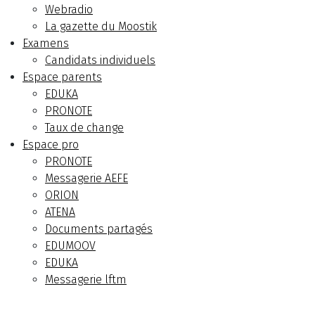
Webradio
La gazette du Moostik
Examens
Candidats individuels
Espace parents
EDUKA
PRONOTE
Taux de change
Espace pro
PRONOTE
Messagerie AEFE
ORION
ATENA
Documents partagés
EDUMOOV
EDUKA
Messagerie lftm