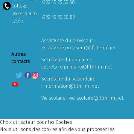
+222 45 25 55 68
Collège
Vie scolaire
+222 45 25 20 89
Lycée
Assistante du proviseur :
assistante.proviseur@lftm-mr.net
Autres
Secrétaire du primaire :
contacts
secretaire.primaire@lftm-mr.net
Secrétaire du secondaire
:
information@lftm-mr.net
Vie scolaire :
vie-scolaire@lftm-mr.net
Choix utilisateur pour les Cookies
Nous utilisons des cookies afin de vous proposer les