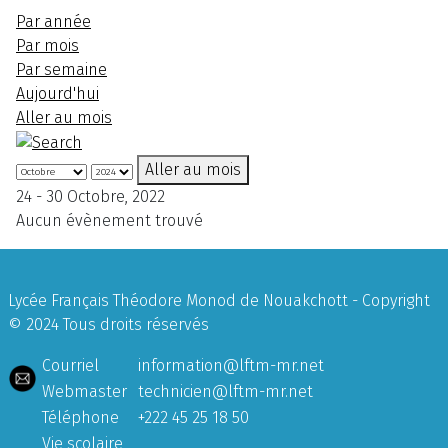
Par année
Par mois
Par semaine
Aujourd'hui
Aller au mois
Aller au mois
24 - 30 Octobre, 2022
Aucun évènement trouvé
Lycée Français Théodore Monod de Nouakchott - Copyright
© 2024 Tous droits réservés
Courriel
information@lftm-mr.net
Webmaster
technicien@lftm-mr.net
Téléphone
+222 45 25 18 50
Vie scolaire