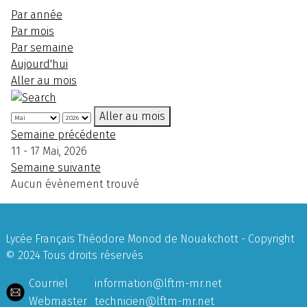
Par année
Par mois
Par semaine
Aujourd'hui
Aller au mois
Aller au mois
Semaine précédente
11 - 17 Mai, 2026
Semaine suivante
Aucun évènement trouvé
Lycée Français Théodore Monod de Nouakchott - Copyright
© 2024 Tous droits réservés
Courriel
information@lftm-mr.net
Webmaster
technicien@lftm-mr.net