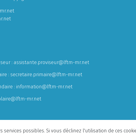
mr.net
r.net
iseur :
assistante.proviseur@lftm-mr.net
ire :
secretaire.primaire@lftm-mr.net
ndaire :
information@lftm-mr.net
olaire@lftm-mr.net
 services possibles. Si vous déclinez l'utilisation de ces cook