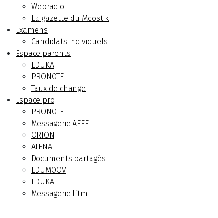
Webradio
La gazette du Moostik
Examens
Candidats individuels
Espace parents
EDUKA
PRONOTE
Taux de change
Espace pro
PRONOTE
Messagerie AEFE
ORION
ATENA
Documents partagés
EDUMOOV
EDUKA
Messagerie lftm