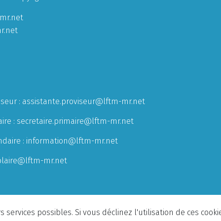
mr.net
r.net
iseur :
assistante.proviseur@lftm-mr.net
ire :
secretaire.primaire@lftm-mr.net
ndaire :
information@lftm-mr.net
olaire@lftm-mr.net
 services possibles. Si vous déclinez l'utilisation de ces cook