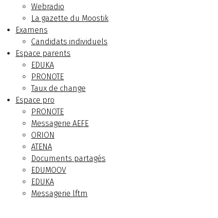
Webradio
La gazette du Moostik
Examens
Candidats individuels
Espace parents
EDUKA
PRONOTE
Taux de change
Espace pro
PRONOTE
Messagerie AEFE
ORION
ATENA
Documents partagés
EDUMOOV
EDUKA
Messagerie lftm