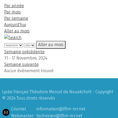
Par année
Par mois
Par semaine
Aujourd'hui
Aller au mois
Aller au mois
Semaine précédente
11 - 17 Novembre, 2024
Semaine suivante
Aucun évènement trouvé
Lycée Français Théodore Monod de Nouakchott - Copyright
© 2024 Tous droits réservés
Courriel
information@lftm-mr.net
Webmaster
technicien@lftm-mr.net