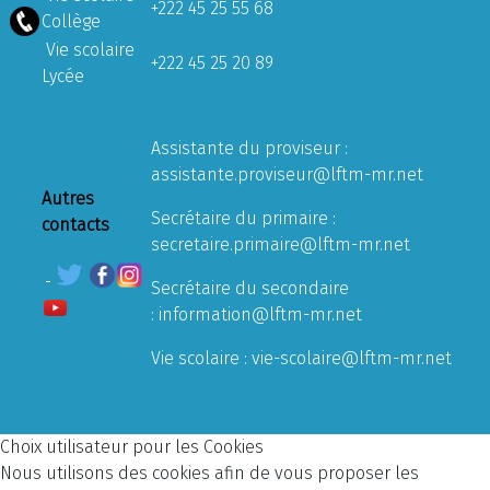
+222 45 25 55 68
Collège
Vie scolaire
+222 45 25 20 89
Lycée
Assistante du proviseur :
assistante.proviseur@lftm-mr.net
Autres
Secrétaire du primaire :
contacts
secretaire.primaire@lftm-mr.net
Secrétaire du secondaire
:
information@lftm-mr.net
Vie scolaire :
vie-scolaire@lftm-mr.net
Choix utilisateur pour les Cookies
Nous utilisons des cookies afin de vous proposer les