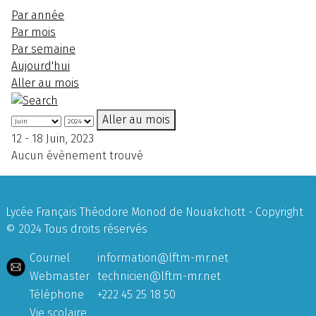
Par année
Par mois
Par semaine
Aujourd'hui
Aller au mois
Aller au mois
12 - 18 Juin, 2023
Aucun évènement trouvé
Lycée Français Théodore Monod de Nouakchott - Copyright
© 2024 Tous droits réservés
Courriel
information@lftm-mr.net
Webmaster
technicien@lftm-mr.net
Téléphone
+222 45 25 18 50
Vie scolaire