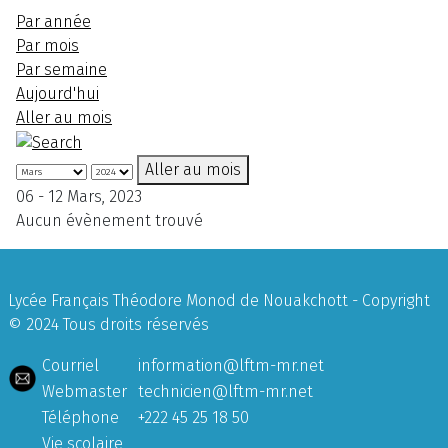
Par année
Par mois
Par semaine
Aujourd'hui
Aller au mois
Aller au mois
06 - 12 Mars, 2023
Aucun évènement trouvé
Lycée Français Théodore Monod de Nouakchott - Copyright
© 2024 Tous droits réservés
Courriel
information@lftm-mr.net
Webmaster
technicien@lftm-mr.net
Téléphone
+222 45 25 18 50
Vie scolaire