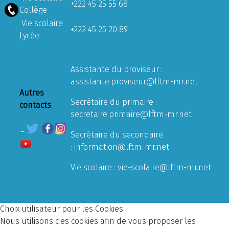
+222 45 25 55 68
Collège
Vie scolaire
+222 45 25 20 89
Lycée
Assistante du proviseur :
assistante.proviseur@lftm-mr.net
Autres
Secrétaire du primaire :
contacts
secretaire.primaire@lftm-mr.net
Secrétaire du secondaire
:
information@lftm-mr.net
Vie scolaire :
vie-scolaire@lftm-mr.net
Choix utilisateur pour les Cookies
Nous utilisons des cookies afin de vous proposer les