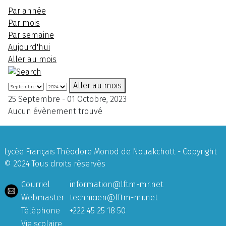
Par année
Par mois
Par semaine
Aujourd'hui
Aller au mois
Aller au mois
25 Septembre - 01 Octobre, 2023
Aucun évènement trouvé
Lycée Français Théodore Monod de Nouakchott - Copyright
© 2024 Tous droits réservés
Courriel
information@lftm-mr.net
Webmaster
technicien@lftm-mr.net
Téléphone
+222 45 25 18 50
Vie scolaire