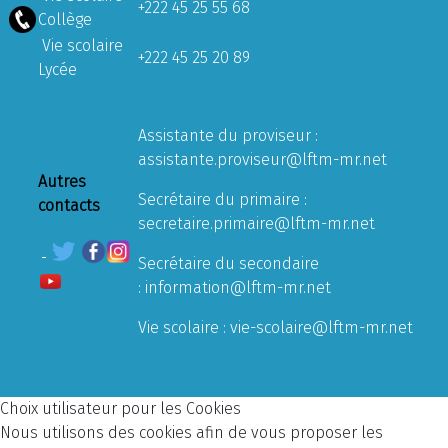
+222 45 25 55 68
Collège
Vie scolaire
+222 45 25 20 89
Lycée
Assistante du proviseur :
assistante.proviseur@lftm-mr.net
Autres
Secrétaire du primaire :
contacts
secretaire.primaire@lftm-mr.net
Secrétaire du secondaire
:
information@lftm-mr.net
Vie scolaire :
vie-scolaire@lftm-mr.net
Choix utilisateur pour les Cookies
Nous utilisons des cookies afin de vous proposer les