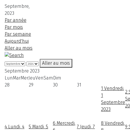
Septembre,
2023
Par année
Par mois
Par semaine
Aujourd'hui
Aller au mois
Aller au mois
Septembre 2023
Lun
Mar
Mer
Jeu
Ven
Sam
Dim
28
29
30
31
1
Vendredi,
2
1
S
Septembre
20
2023
6
Mercredi,
8
Vendredi,
4
Lundi, 4
5
Mardi, 5
7
Jeudi, 7
9