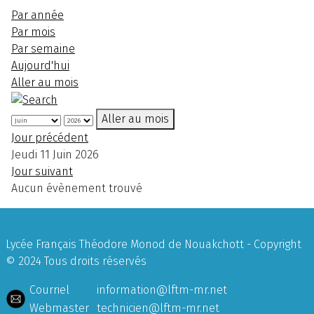
Par année
Par mois
Par semaine
Aujourd'hui
Aller au mois
Aller au mois
Jour précédent
Jeudi 11 Juin 2026
Jour suivant
Aucun évènement trouvé
Lycée Français Théodore Monod de Nouakchott - Copyright
© 2024 Tous droits réservés
Courriel
information@lftm-mr.net
Webmaster
technicien@lftm-mr.net