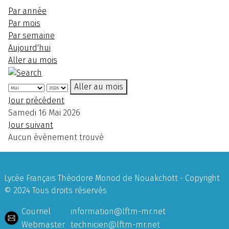
Par année
Par mois
Par semaine
Aujourd'hui
Aller au mois
Aller au mois
Jour précédent
Samedi 16 Mai 2026
Jour suivant
Aucun évènement trouvé
Lycée Français Théodore Monod de Nouakchott - Copyright
© 2024 Tous droits réservés
Courriel
information@lftm-mr.net
Webmaster
technicien@lftm-mr.net