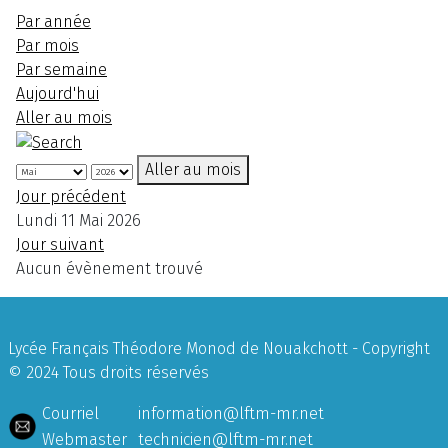
Par année
Par mois
Par semaine
Aujourd'hui
Aller au mois
Aller au mois
Jour précédent
Lundi 11 Mai 2026
Jour suivant
Aucun évènement trouvé
Lycée Français Théodore Monod de Nouakchott - Copyright
© 2024 Tous droits réservés
Courriel
information@lftm-mr.net
Webmaster
technicien@lftm-mr.net