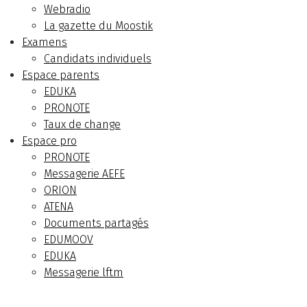
Webradio
La gazette du Moostik
Examens
Candidats individuels
Espace parents
EDUKA
PRONOTE
Taux de change
Espace pro
PRONOTE
Messagerie AEFE
ORION
ATENA
Documents partagés
EDUMOOV
EDUKA
Messagerie lftm