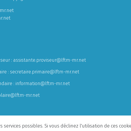
mr.net
r.net
iseur :
assistante.proviseur@lftm-mr.net
ire :
secretaire.primaire@lftm-mr.net
ndaire :
information@lftm-mr.net
olaire@lftm-mr.net
 services possibles. Si vous déclinez l'utilisation de ces cook