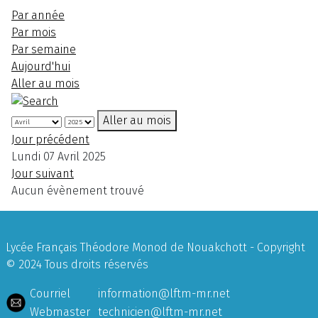
Par année
Par mois
Par semaine
Aujourd'hui
Aller au mois
Aller au mois
Jour précédent
Lundi 07 Avril 2025
Jour suivant
Aucun évènement trouvé
Lycée Français Théodore Monod de Nouakchott - Copyright
© 2024 Tous droits réservés
Courriel
information@lftm-mr.net
Webmaster
technicien@lftm-mr.net