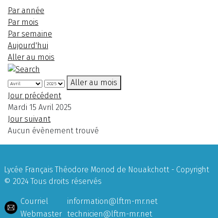
Par année
Par mois
Par semaine
Aujourd'hui
Aller au mois
Aller au mois
Jour précédent
Mardi 15 Avril 2025
Jour suivant
Aucun évènement trouvé
Lycée Français Théodore Monod de Nouakchott - Copyright
© 2024 Tous droits réservés
Courriel
information@lftm-mr.net
Webmaster
technicien@lftm-mr.net