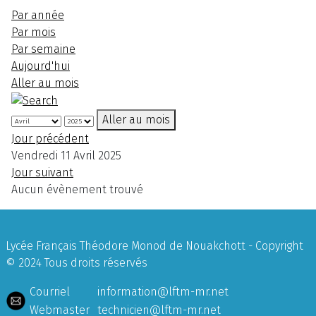
Par année
Par mois
Par semaine
Aujourd'hui
Aller au mois
Aller au mois
Jour précédent
Vendredi 11 Avril 2025
Jour suivant
Aucun évènement trouvé
Lycée Français Théodore Monod de Nouakchott - Copyright
© 2024 Tous droits réservés
Courriel
information@lftm-mr.net
Webmaster
technicien@lftm-mr.net