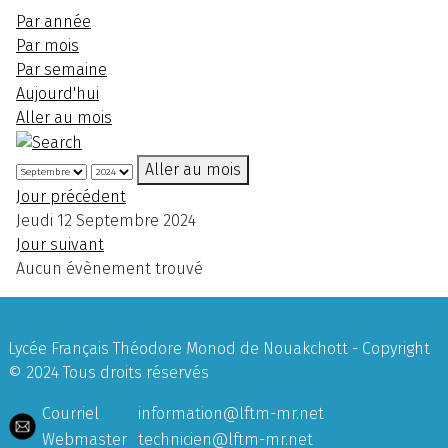
Par année
Par mois
Par semaine
Aujourd'hui
Aller au mois
Aller au mois
Jour précédent
Jeudi 12 Septembre 2024
Jour suivant
Aucun évènement trouvé
Lycée Français Théodore Monod de Nouakchott - Copyright
© 2024 Tous droits réservés
Courriel
information@lftm-mr.net
Webmaster
technicien@lftm-mr.net