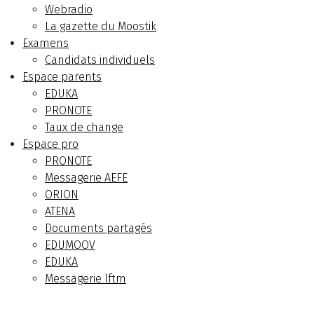
Webradio
La gazette du Moostik
Examens
Candidats individuels
Espace parents
EDUKA
PRONOTE
Taux de change
Espace pro
PRONOTE
Messagerie AEFE
ORION
ATENA
Documents partagés
EDUMOOV
EDUKA
Messagerie lftm