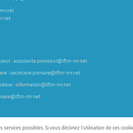
mr.net
r.net
iseur :
assistante.proviseur@lftm-mr.net
ire :
secretaire.primaire@lftm-mr.net
ndaire :
information@lftm-mr.net
olaire@lftm-mr.net
 services possibles. Si vous déclinez l'utilisation de ces cook