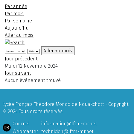
Par année
Par mois
Par semaine
Aujourd'hui
Aller au mois
Aller au mois
Jour précédent
Mardi 12 Novembre 2024
Jour suivant
Aucun évènement trouvé
Lycée Français Théodore Monod de Nouakchott - Copyright
© 2024 Tous droits réservés
Courriel
information@lftm-mr.net
Webmaster
technicien@lftm-mr.net