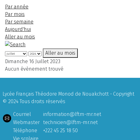
Par année
Par mois
Par semaine
Aujourd'hui
Aller au mois
Aller au mois
Dimanche 16 Juillet 2023
Aucun évènement trouvé
Lycée Français Théodore Monod de Nouakchott - Copyright
© 2024 Tous droits réservés
Courriel
information@lftm-mr.net
Webmaster
technicien@lftm-mr.net
Téléphone
+222 45 25 18 50
Vie scolaire