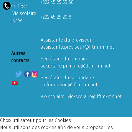
+222 45 25 55 68
Collège
Vie scolaire
+222 45 25 20 89
Lycée
Assistante du proviseur :
assistante.proviseur@lftm-mr.net
Autres
Secrétaire du primaire :
contacts
secretaire.primaire@lftm-mr.net
Secrétaire du secondaire
:
information@lftm-mr.net
Vie scolaire :
vie-scolaire@lftm-mr.net
Choix utilisateur pour les Cookies
Nous utilisons des cookies afin de vous proposer les