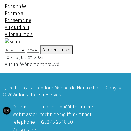
Par année
Par mois
Par semaine
Aujourd'hui
Aller au mois
Aller au mois
10 - 16 Juillet, 2023
Aucun évènement trouvé
Lycée Français Théodore Monod de Nouakchott - Copyright
© 2024 Tous droits réservés
Courriel
information@lftm-mr.net
Webmaster
technicien@lftm-mr.net
Téléphone
+222 45 25 18 50
Vie scolaire