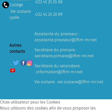
+222 45 25 55 68
Collège
Vie scolaire
+222 45 25 20 89
Lycée
Assistante du proviseur :
assistante.proviseur@lftm-mr.net
Autres
Secrétaire du primaire :
contacts
secretaire.primaire@lftm-mr.net
Secrétaire du secondaire
:
information@lftm-mr.net
Vie scolaire :
vie-scolaire@lftm-mr.net
Choix utilisateur pour les Cookies
Nous utilisons des cookies afin de vous proposer les