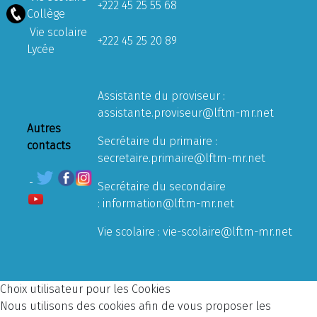
+222 45 25 55 68
Collège
Vie scolaire
+222 45 25 20 89
Lycée
Assistante du proviseur :
assistante.proviseur@lftm-mr.net
Autres
Secrétaire du primaire :
contacts
secretaire.primaire@lftm-mr.net
Secrétaire du secondaire
:
information@lftm-mr.net
Vie scolaire :
vie-scolaire@lftm-mr.net
Choix utilisateur pour les Cookies
Nous utilisons des cookies afin de vous proposer les