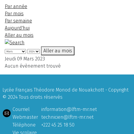
Par année
Par mois
Par semaine
Aujourd'hui
Aller au mois
Aller au mois
Jeudi 09 Mars 2023
Aucun évènement trouvé
Lycée Français Théodore Monod de Nouakchott - Copyright
© 2024 Tous droits réservés
Courriel
information@lftm-mr.net
Webmaster
technicien@lftm-mr.net
Téléphone
+222 45 25 18 50
Vie scolaire