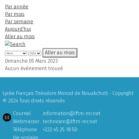
Par année
Par mois
Par semaine
Aujourd'hui
Aller au mois
Aller au mois
Dimanche 05 Mars 2023
Aucun évènement trouvé
Lycée Français Théodore Monod de Nouakchott - Copyright
© 2024 Tous droits réservés
Courriel
information@lftm-mr.net
Webmaster
technicien@lftm-mr.net
Téléphone
+222 45 25 18 50
Vie scolaire