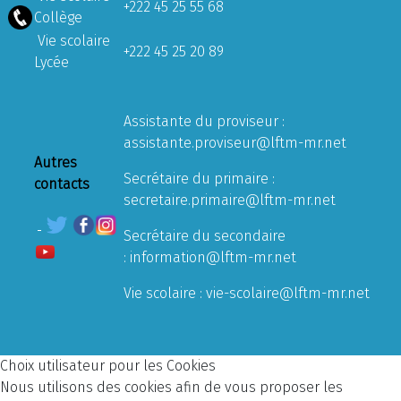
+222 45 25 55 68
Collège
Vie scolaire
+222 45 25 20 89
Lycée
Assistante du proviseur :
assistante.proviseur@lftm-mr.net
Autres
Secrétaire du primaire :
contacts
secretaire.primaire@lftm-mr.net
Secrétaire du secondaire
:
information@lftm-mr.net
Vie scolaire :
vie-scolaire@lftm-mr.net
Choix utilisateur pour les Cookies
Nous utilisons des cookies afin de vous proposer les