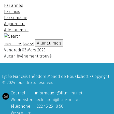
Par année
Par mois
Par semaine
Aujourd'hui
Aller au mois
Aller au mois
Vendredi 03 Mars 2023
Aucun évènement trouvé
Lycée Français Théodore Monod de Nouakchott - Copyright
© 2024 Tous droits réservés
Courriel
information@lftm-mr.net
Webmaster
technicien@lftm-mr.net
Téléphone
+222 45 25 18 50
Vie scolaire