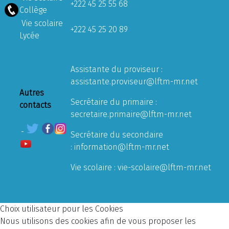
+222 45 25 55 68
Collège
Vie scolaire
+222 45 25 20 89
Lycée
Assistante du proviseur :
assistante.proviseur@lftm-mr.net
Autres
Secrétaire du primaire :
contacts
secretaire.primaire@lftm-mr.net
Secrétaire du secondaire
:
information@lftm-mr.net
Vie scolaire :
vie-scolaire@lftm-mr.net
Choix utilisateur pour les Cookies
Nous utilisons des cookies afin de vous proposer les