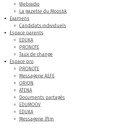
Webradio
La gazette du Moostik
Examens
Candidats individuels
Espace parents
EDUKA
PRONOTE
Taux de change
Espace pro
PRONOTE
Messagerie AEFE
ORION
ATENA
Documents partagés
EDUMOOV
EDUKA
Messagerie lftm