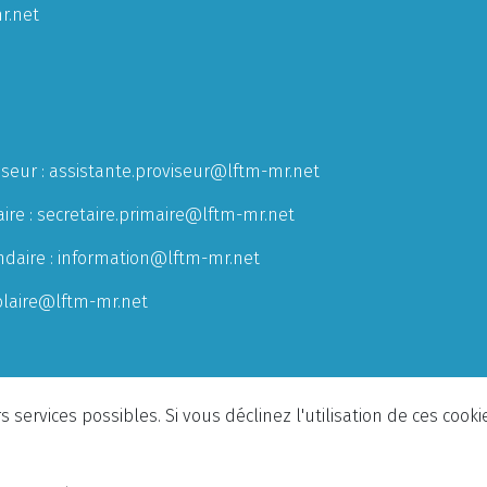
r.net
iseur :
assistante.proviseur@lftm-mr.net
ire :
secretaire.primaire@lftm-mr.net
ndaire :
information@lftm-mr.net
olaire@lftm-mr.net
 services possibles. Si vous déclinez l'utilisation de ces cook