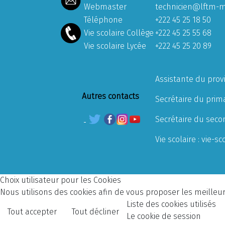
Webmaster
technicien@lftm-m
Téléphone
+222 45 25 18 50
Vie scolaire Collège
+222 45 25 55 68
Vie scolaire Lycée
+222 45 25 20 89
Assistante du prov
Autres contacts
Secrétaire du prima
Secrétaire du seco
Vie scolaire :
vie-sc
Choix utilisateur pour les Cookies
Nous utilisons des cookies afin de vous proposer les meilleurs
Liste des cookies utilisés
Tout accepter
Tout décliner
Le cookie de session