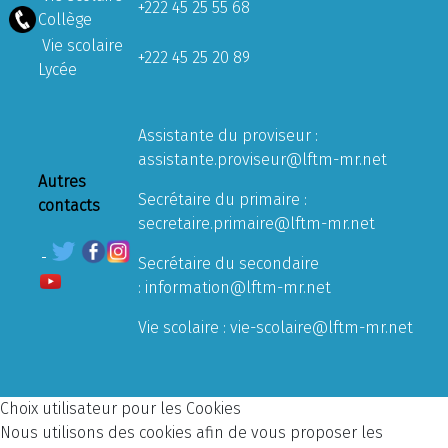
+222 45 25 55 68
Collège
Vie scolaire
+222 45 25 20 89
Lycée
Assistante du proviseur :
assistante.proviseur@lftm-mr.net
Autres
Secrétaire du primaire :
contacts
secretaire.primaire@lftm-mr.net
Secrétaire du secondaire
:
information@lftm-mr.net
Vie scolaire :
vie-scolaire@lftm-mr.net
Choix utilisateur pour les Cookies
Nous utilisons des cookies afin de vous proposer les