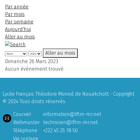
Par année
Par mois
Par semaine
Aujourd'hui
Aller au mois
Aller au mois
Dimanche 26 Mars 2023
Aucun évènement trouvé
Lycée Français Théodore Monod de Nouakchott - Copyright
© 2024 Tous droits réservés
Courriel
information@lftm-mr.net
Webmaster
technicien@lftm-mr.net
Téléphone
+222 45 25 18 50
Vie scolaire