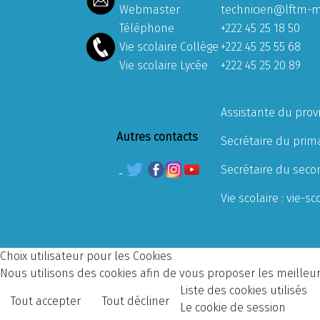
Webmaster
technicien@lftm-m
Téléphone
+222 45 25 18 50
Vie scolaire Collège
+222 45 25 55 68
Vie scolaire Lycée
+222 45 25 20 89
Assistante du prov
Autres contacts
Secrétaire du prima
Secrétaire du seco
Vie scolaire :
vie-sc
Choix utilisateur pour les Cookies
Nous utilisons des cookies afin de vous proposer les meilleurs
Liste des cookies utilisés
Tout accepter
Tout décliner
Le cookie de session