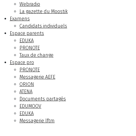
Webradio
La gazette du Moostik
Examens
Candidats individuels
Espace parents
EDUKA
PRONOTE
Taux de change
Espace pro
PRONOTE
Messagerie AEFE
ORION
ATENA
Documents partagés
EDUMOOV
EDUKA
Messagerie lftm