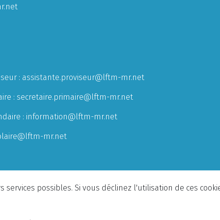
r.net
iseur :
assistante.proviseur@lftm-mr.net
ire :
secretaire.primaire@lftm-mr.net
ndaire :
information@lftm-mr.net
olaire@lftm-mr.net
 services possibles. Si vous déclinez l'utilisation de ces cook