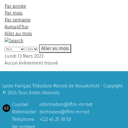
Par année
Par mois
Par semaine
Aujourd'hui
Aller au mois
Aller au mois
Lundi 13 Mars 2023
Aucun évènement trouvé
Lycée Français Théodore Monod de Nouakchott - Copyright
© 2024 Tous droits réservés
Courriel
information@lftm-mr.net
Webmaster
technicien@lftm-mr.net
Téléphone
+222 45 25 18 50
Vie scolaire