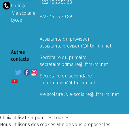
+222 45 25 55 68
Collège
Vie scolaire
+222 45 25 20 89
Lycée
Assistante du proviseur :
assistante.proviseur@lftm-mr.net
Autres
Secrétaire du primaire :
contacts
secretaire.primaire@lftm-mr.net
Secrétaire du secondaire
:
information@lftm-mr.net
Vie scolaire :
vie-scolaire@lftm-mr.net
Choix utilisateur pour les Cookies
Nous utilisons des cookies afin de vous proposer les