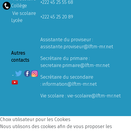
+222 45 25 55 68
Collège
Vie scolaire
+222 45 25 20 89
Lycée
Assistante du proviseur :
assistante.proviseur@lftm-mr.net
Autres
Secrétaire du primaire :
contacts
secretaire.primaire@lftm-mr.net
Secrétaire du secondaire
:
information@lftm-mr.net
Vie scolaire :
vie-scolaire@lftm-mr.net
Choix utilisateur pour les Cookies
Nous utilisons des cookies afin de vous proposer les