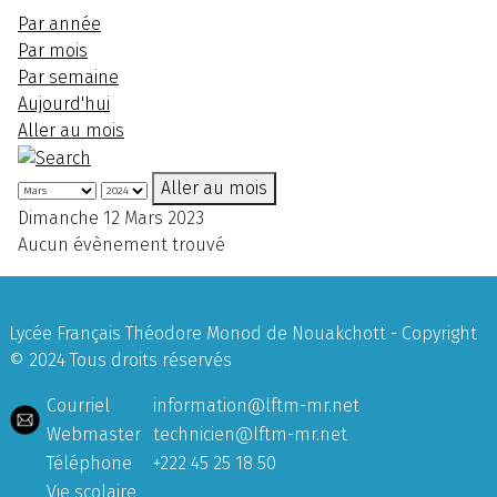
Par année
Par mois
Par semaine
Aujourd'hui
Aller au mois
Aller au mois
Dimanche 12 Mars 2023
Aucun évènement trouvé
Lycée Français Théodore Monod de Nouakchott - Copyright
© 2024 Tous droits réservés
Courriel
information@lftm-mr.net
Webmaster
technicien@lftm-mr.net
Téléphone
+222 45 25 18 50
Vie scolaire