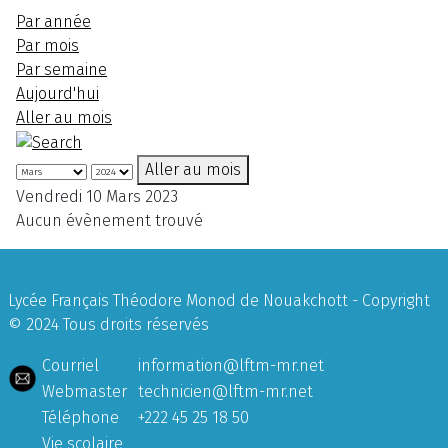
Par année
Par mois
Par semaine
Aujourd'hui
Aller au mois
Aller au mois
Vendredi 10 Mars 2023
Aucun évènement trouvé
Lycée Français Théodore Monod de Nouakchott - Copyright
© 2024 Tous droits réservés
Courriel
information@lftm-mr.net
Webmaster
technicien@lftm-mr.net
Téléphone
+222 45 25 18 50
Vie scolaire