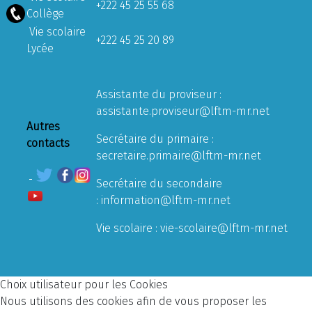
+222 45 25 55 68
Collège
Vie scolaire
+222 45 25 20 89
Lycée
Assistante du proviseur :
assistante.proviseur@lftm-mr.net
Autres
Secrétaire du primaire :
contacts
secretaire.primaire@lftm-mr.net
Secrétaire du secondaire
:
information@lftm-mr.net
Vie scolaire :
vie-scolaire@lftm-mr.net
Choix utilisateur pour les Cookies
Nous utilisons des cookies afin de vous proposer les