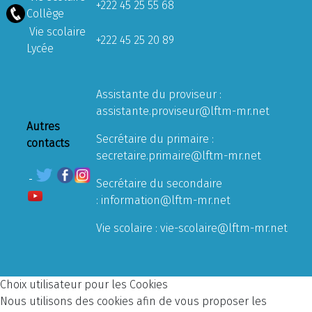
+222 45 25 55 68
Collège
Vie scolaire
+222 45 25 20 89
Lycée
Assistante du proviseur :
assistante.proviseur@lftm-mr.net
Autres
Secrétaire du primaire :
contacts
secretaire.primaire@lftm-mr.net
Secrétaire du secondaire
:
information@lftm-mr.net
Vie scolaire :
vie-scolaire@lftm-mr.net
Choix utilisateur pour les Cookies
Nous utilisons des cookies afin de vous proposer les