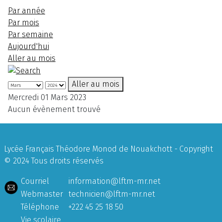
Par année
Par mois
Par semaine
Aujourd'hui
Aller au mois
Aller au mois
Mercredi 01 Mars 2023
Aucun évènement trouvé
Lycée Français Théodore Monod de Nouakchott - Copyright
© 2024 Tous droits réservés
Courriel
information@lftm-mr.net
Webmaster
technicien@lftm-mr.net
Téléphone
+222 45 25 18 50
Vie scolaire