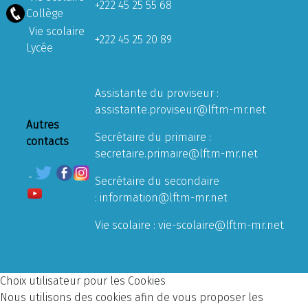
+222 45 25 55 68
Collège
Vie scolaire
+222 45 25 20 89
Lycée
Assistante du proviseur :
assistante.proviseur@lftm-mr.net
Autres
Secrétaire du primaire :
contacts
secretaire.primaire@lftm-mr.net
Secrétaire du secondaire
:
information@lftm-mr.net
Vie scolaire :
vie-scolaire@lftm-mr.net
Choix utilisateur pour les Cookies
Nous utilisons des cookies afin de vous proposer les