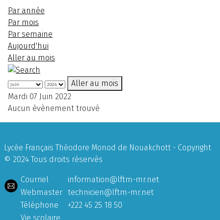
Par année
Par mois
Par semaine
Aujourd'hui
Aller au mois
Aller au mois
Mardi 07 Juin 2022
Aucun évènement trouvé
Lycée Français Théodore Monod de Nouakchott - Copyright
© 2024 Tous droits réservés
Courriel
information@lftm-mr.net
Webmaster
technicien@lftm-mr.net
Téléphone
+222 45 25 18 50
Vie scolaire