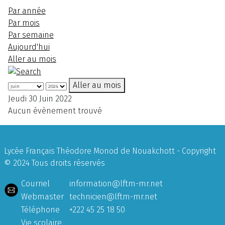
Par année
Par mois
Par semaine
Aujourd'hui
Aller au mois
Aller au mois
Jeudi 30 Juin 2022
Aucun évènement trouvé
Lycée Français Théodore Monod de Nouakchott - Copyright
© 2024 Tous droits réservés
Courriel
information@lftm-mr.net
Webmaster
technicien@lftm-mr.net
Téléphone
+222 45 25 18 50
Vie scolaire