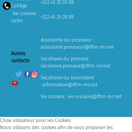
+222 45 25 55 68
Collège
Vie scolaire
+222 45 25 20 89
Lycée
Assistante du proviseur :
assistante.proviseur@lftm-mr.net
Autres
Secrétaire du primaire :
contacts
secretaire.primaire@lftm-mr.net
Secrétaire du secondaire
:
information@lftm-mr.net
Vie scolaire :
vie-scolaire@lftm-mr.net
Choix utilisateur pour les Cookies
Nous utilisons des cookies afin de vous proposer les