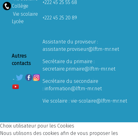
+222 45 25 55 68
Collège
Vie scolaire
+222 45 25 20 89
Lycée
Assistante du proviseur :
assistante.proviseur@lftm-mr.net
Autres
Secrétaire du primaire :
contacts
secretaire.primaire@lftm-mr.net
Secrétaire du secondaire
:
information@lftm-mr.net
Vie scolaire :
vie-scolaire@lftm-mr.net
Choix utilisateur pour les Cookies
Nous utilisons des cookies afin de vous proposer les