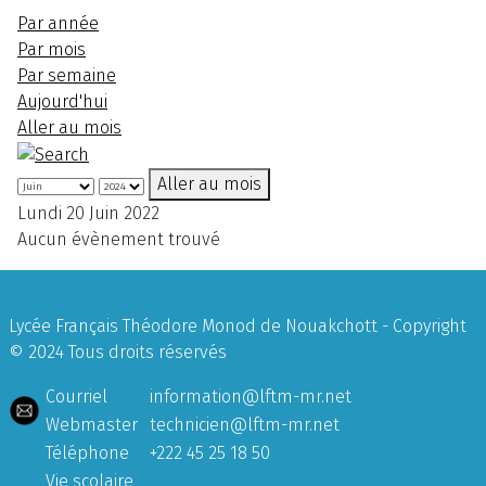
Par année
Par mois
Par semaine
Aujourd'hui
Aller au mois
Aller au mois
Lundi 20 Juin 2022
Aucun évènement trouvé
Lycée Français Théodore Monod de Nouakchott - Copyright
© 2024 Tous droits réservés
Courriel
information@lftm-mr.net
Webmaster
technicien@lftm-mr.net
Téléphone
+222 45 25 18 50
Vie scolaire