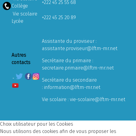
+222 45 25 55 68
Collège
Vie scolaire
+222 45 25 20 89
Lycée
Assistante du proviseur :
assistante.proviseur@lftm-mr.net
Autres
Secrétaire du primaire :
contacts
secretaire.primaire@lftm-mr.net
Secrétaire du secondaire
:
information@lftm-mr.net
Vie scolaire :
vie-scolaire@lftm-mr.net
Choix utilisateur pour les Cookies
Nous utilisons des cookies afin de vous proposer les