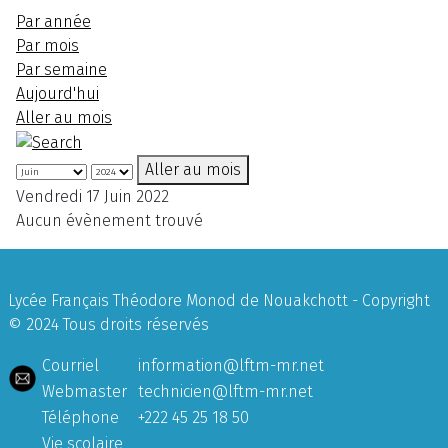
Par année
Par mois
Par semaine
Aujourd'hui
Aller au mois
Aller au mois
Vendredi 17 Juin 2022
Aucun évènement trouvé
Lycée Français Théodore Monod de Nouakchott - Copyright
© 2024 Tous droits réservés
Courriel
information@lftm-mr.net
Webmaster
technicien@lftm-mr.net
Téléphone
+222 45 25 18 50
Vie scolaire