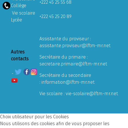
+222 45 25 55 68
Collège
Vie scolaire
+222 45 25 20 89
Lycée
Assistante du proviseur :
assistante.proviseur@lftm-mr.net
Autres
Secrétaire du primaire :
contacts
secretaire.primaire@lftm-mr.net
Secrétaire du secondaire
:
information@lftm-mr.net
Vie scolaire :
vie-scolaire@lftm-mr.net
Choix utilisateur pour les Cookies
Nous utilisons des cookies afin de vous proposer les