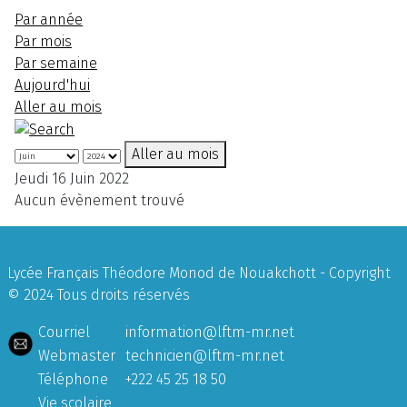
Par année
Par mois
Par semaine
Aujourd'hui
Aller au mois
Aller au mois
Jeudi 16 Juin 2022
Aucun évènement trouvé
Lycée Français Théodore Monod de Nouakchott - Copyright
© 2024 Tous droits réservés
Courriel
information@lftm-mr.net
Webmaster
technicien@lftm-mr.net
Téléphone
+222 45 25 18 50
Vie scolaire