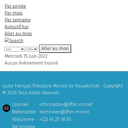
Par année
Par mois
Par semaine
Aujourd'hui
Aller au mois
Aller au mois
Mercredi 15 Juin 2022
Aucun évènement trouvé
Lycée Français Théodore Monod de Nouakchott - Copyright
© 2024 Tous droits réservés
Courriel
information@lftm-mr.net
Webmaster
technicien@lftm-mr.net
Téléphone
+222 45 25 18 50
Vie scolaire