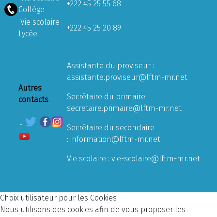
+222 45 25 55 68
Collège
Vie scolaire
+222 45 25 20 89
Lycée
Assistante du proviseur :
assistante.proviseur@lftm-mr.net
Autres
Secrétaire du primaire :
contacts
secretaire.primaire@lftm-mr.net
Secrétaire du secondaire
:
information@lftm-mr.net
Vie scolaire :
vie-scolaire@lftm-mr.net
Choix utilisateur pour les Cookies
Nous utilisons des cookies afin de vous proposer les