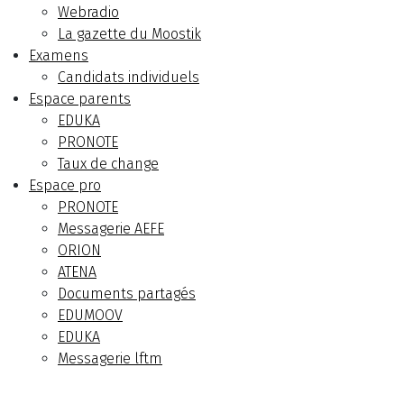
Webradio
La gazette du Moostik
Examens
Candidats individuels
Espace parents
EDUKA
PRONOTE
Taux de change
Espace pro
PRONOTE
Messagerie AEFE
ORION
ATENA
Documents partagés
EDUMOOV
EDUKA
Messagerie lftm