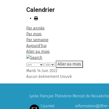
Calendrier
Par année
Par mois
Par semaine
Aujourd'hui
Aller au mois
Aller au mois
Mardi 14 Juin 2022
Aucun évènement trouvé
Lycée Français Théodore Monod de Nouakchott
Courriel
information@lftm-