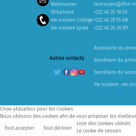
Webmaster
technicien@lftm-m
Téléphone
+222 45 25 18 50
Vie scolaire Collège
+222 45 25 55 68
Vie scolaire Lycée
+222 45 25 20 89
Assistante du prov
Autres contacts
Secrétaire du prima
Secrétaire du seco
Vie scolaire :
vie-sc
Choix utilisateur pour les Cookies
Nous utilisons des cookies afin de vous proposer les meilleurs
Liste des cookies utilisés
Tout accepter
Tout décliner
Le cookie de session