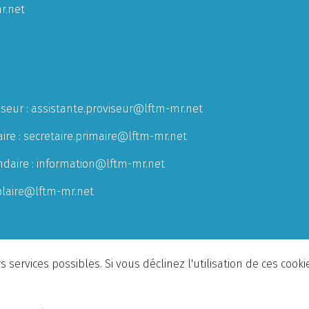
r.net
iseur :
assistante.proviseur@lftm-mr.net
ire :
secretaire.primaire@lftm-mr.net
ndaire :
information@lftm-mr.net
olaire@lftm-mr.net
 services possibles. Si vous déclinez l'utilisation de ces cook