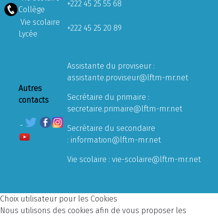
+222 45 25 55 68
Collège
Vie scolaire
+222 45 25 20 89
Lycée
Assistante du proviseur :
assistante.proviseur@lftm-mr.net
Autres
Secrétaire du primaire :
contacts
secretaire.primaire@lftm-mr.net
Secrétaire du secondaire
:
information@lftm-mr.net
Vie scolaire :
vie-scolaire@lftm-mr.net
Choix utilisateur pour les Cookies
Nous utilisons des cookies afin de vous proposer les