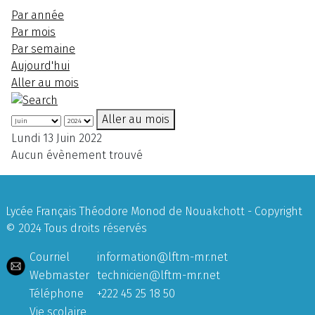
Par année
Par mois
Par semaine
Aujourd'hui
Aller au mois
Aller au mois
Lundi 13 Juin 2022
Aucun évènement trouvé
Lycée Français Théodore Monod de Nouakchott - Copyright
© 2024 Tous droits réservés
Courriel
information@lftm-mr.net
Webmaster
technicien@lftm-mr.net
Téléphone
+222 45 25 18 50
Vie scolaire