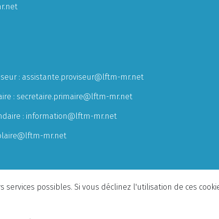
r.net
iseur :
assistante.proviseur@lftm-mr.net
ire :
secretaire.primaire@lftm-mr.net
ndaire :
information@lftm-mr.net
olaire@lftm-mr.net
 services possibles. Si vous déclinez l'utilisation de ces cook