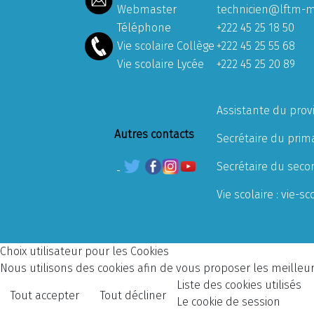
Webmaster
technicien@lftm-m
Téléphone
+222 45 25 18 50
Vie scolaire Collège
+222 45 25 55 68
Vie scolaire Lycée
+222 45 25 20 89
Assistante du prov
Autres contacts
Secrétaire du prima
Secrétaire du seco
Vie scolaire :
vie-sc
Choix utilisateur pour les Cookies
Nous utilisons des cookies afin de vous proposer les meilleurs
Liste des cookies utilisés
Tout accepter
Tout décliner
Le cookie de session