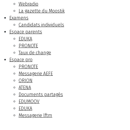
Webradio
La gazette du Moostik
Examens
Candidats individuels
Espace parents
EDUKA
PRONOTE
Taux de change
Espace pro
PRONOTE
Messagerie AEFE
ORION
ATENA
Documents partagés
EDUMOOV
EDUKA
Messagerie lftm