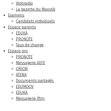
Webradio
La gazette du Moostik
Examens
Candidats individuels
Espace parents
EDUKA
PRONOTE
Taux de change
Espace pro
PRONOTE
Messagerie AEFE
ORION
ATENA
Documents partagés
EDUMOOV
EDUKA
Messagerie lftm