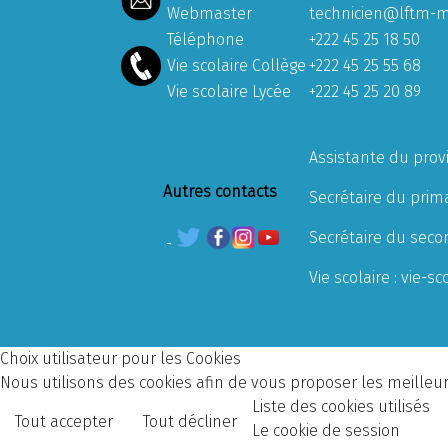
Webmaster
technicien@lftm-m
Téléphone
+222 45 25 18 50
Vie scolaire Collège
+222 45 25 55 68
Vie scolaire Lycée
+222 45 25 20 89
Assistante du prov
Autres contacts
Secrétaire du prima
Secrétaire du seco
Vie scolaire :
vie-sc
Choix utilisateur pour les Cookies
Nous utilisons des cookies afin de vous proposer les meilleurs
Liste des cookies utilisés
Tout accepter
Tout décliner
Le cookie de session