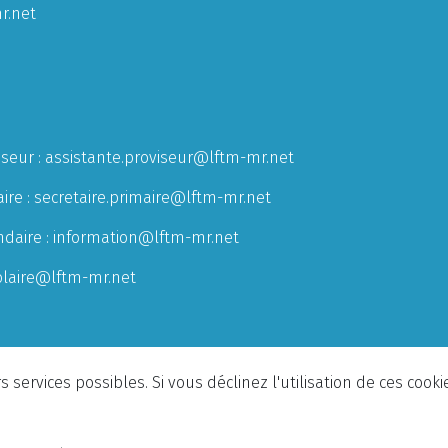
r.net
iseur :
assistante.proviseur@lftm-mr.net
ire :
secretaire.primaire@lftm-mr.net
ndaire :
information@lftm-mr.net
olaire@lftm-mr.net
 services possibles. Si vous déclinez l'utilisation de ces cook