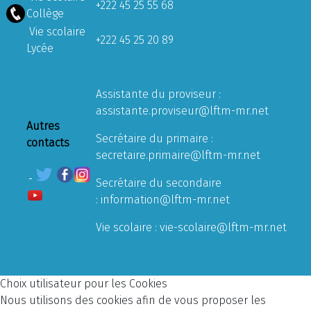
+222 45 25 55 68
Collège
Vie scolaire
+222 45 25 20 89
Lycée
Assistante du proviseur :
assistante.proviseur@lftm-mr.net
Autres
Secrétaire du primaire :
contacts
secretaire.primaire@lftm-mr.net
Secrétaire du secondaire
:
information@lftm-mr.net
Vie scolaire :
vie-scolaire@lftm-mr.net
Choix utilisateur pour les Cookies
Nous utilisons des cookies afin de vous proposer les