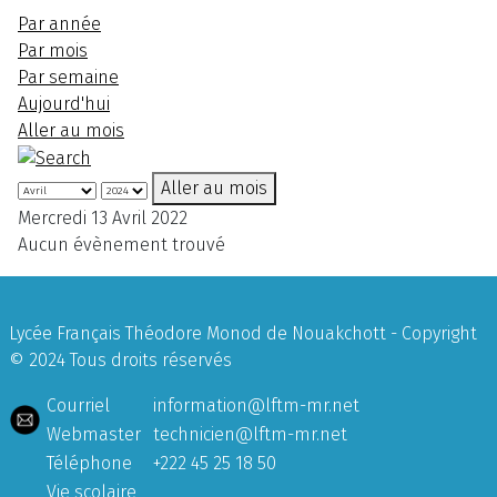
Par année
Par mois
Par semaine
Aujourd'hui
Aller au mois
Aller au mois
Mercredi 13 Avril 2022
Aucun évènement trouvé
Lycée Français Théodore Monod de Nouakchott - Copyright
© 2024 Tous droits réservés
Courriel
information@lftm-mr.net
Webmaster
technicien@lftm-mr.net
Téléphone
+222 45 25 18 50
Vie scolaire