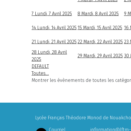
7
Lundi, 7 Avril 2025
8
Mardi, 8 Avril 2025
9
M
14
Lundi, 14 Avril 2025
15
Mardi, 15 Avril 2025
16
21
Lundi, 21 Avril 2025
22
Mardi, 22 Avril 2025
23
28
Lundi, 28 Avril
29
Mardi, 29 Avril 2025
30
2025
DEFAULT
Toutes…
Montrer les évènements de toutes les catégor
Lycée Français Théodore Monod de Nouakchott
Courriel
information@lftm-