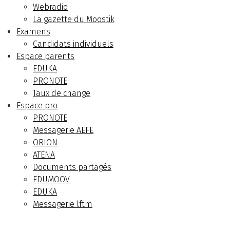
Webradio
La gazette du Moostik
Examens
Candidats individuels
Espace parents
EDUKA
PRONOTE
Taux de change
Espace pro
PRONOTE
Messagerie AEFE
ORION
ATENA
Documents partagés
EDUMOOV
EDUKA
Messagerie lftm