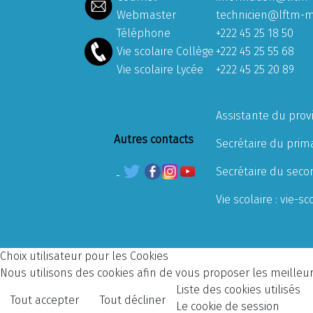
Webmaster
technicien@lftm-m
Téléphone
+222 45 25 18 50
Vie scolaire Collège
+222 45 25 55 68
Vie scolaire Lycée
+222 45 25 20 89
Assistante du prov
Autres contacts
Secrétaire du prima
Secrétaire du seco
Vie scolaire :
vie-sc
Choix utilisateur pour les Cookies
Nous utilisons des cookies afin de vous proposer les meilleurs
Liste des cookies utilisés
Tout accepter
Tout décliner
Le cookie de session