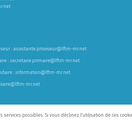
r.net
iseur :
assistante.proviseur@lftm-mr.net
ire :
secretaire.primaire@lftm-mr.net
ndaire :
information@lftm-mr.net
olaire@lftm-mr.net
 services possibles. Si vous déclinez l'utilisation de ces cook